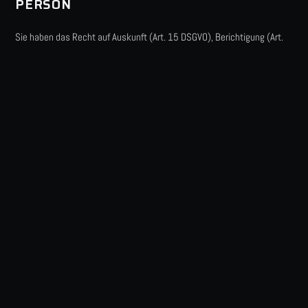
PERSON
Sie haben das Recht auf Auskunft (Art. 15 DSGVO), Berichtigung (Art.
16 DSGVO), Löschung (Art. 17 DSGVO), Einschränkung der Verarbeitung
(Art. 18 DSGVO), Datenübertragbarkeit (Art. 20 DSGVO) sowie ein
Widerspruchsrecht (Art. 21 DSGVO). Eine erteilte Einwilligung können
Sie jederzeit mit Wirkung für die Zukunft widerrufen (Art. 7 Abs. 3
DSGVO). Zur Ausübung Ihrer Rechte genügt eine Mitteilung an
info@nisbau.de.
10. BESCHWERDERECHT BEI DER
AUFSICHTSBEHÖRDE
Sie haben das Recht, sich bei einer Datenschutz-Aufsichtsbehörde zu
beschweren (Art. 77 DSGVO). Zuständig ist der Landesbeauftragte für
den Datenschutz und die Informationsfreiheit Rheinland-Pfalz, Hintere